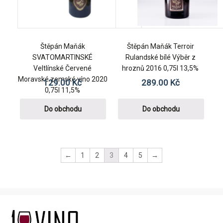
Štěpán Maňák
Štěpán Maňák Terroir
SVATOMARTINSKÉ
Rulandské bílé Výběr z
Veltlínské Červené
hroznů 2016 0,75l 13,5%
Moravské zemské víno 2020
129.00
Kč
289.00
Kč
0,75l 11,5%
Do obchodu
Do obchodu
←
1
2
3
4
5
→