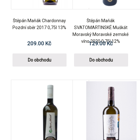
Štěpán Maňák Chardonnay
Štěpán Maňák
Pozdní sběr 2017 0,75l 13%
SVATOMARTINSKÉ Muškát
Moravský Moravské zemské
víno 2020 0,75l 12%
209.00
Kč
129.00
Kč
Do obchodu
Do obchodu