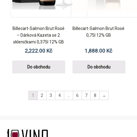
Billecart-Salmon Brut Rosé
Billecart-Salmon Brut Rosé
– Dárková Kazeta se 2
0,75l 12% GB
skleničkami 0,375l 12% GB
2,222.00
Kč
1,888.00
Kč
Do obchodu
Do obchodu
1
2
3
4
…
6
7
8
→