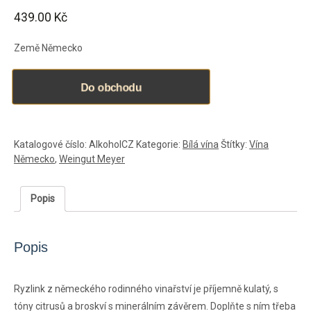
439.00
Kč
Země Německo
Do obchodu
Katalogové číslo:
AlkoholCZ
Kategorie:
Bílá vína
Štítky:
Vína
Německo
,
Weingut Meyer
Popis
Popis
Ryzlink z německého rodinného vinařství je příjemně kulatý, s
tóny citrusů a broskví s minerálním závěrem. Doplňte s ním třeba