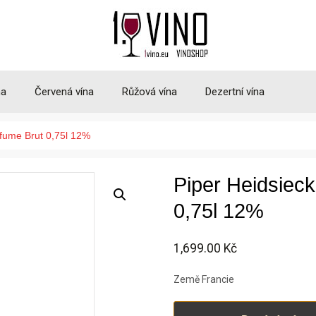
na
Červená vína
Růžová vína
Dezertní vína
rfume Brut 0,75l 12%
Piper Heidsiec
0,75l 12%
1,699.00
Kč
Země Francie