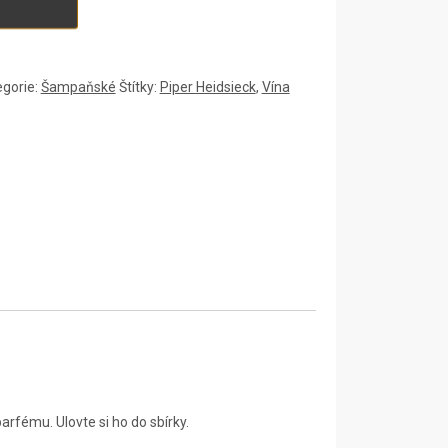
egorie:
Šampaňské
Štítky:
Piper Heidsieck
,
Vína
rfému. Ulovte si ho do sbírky.