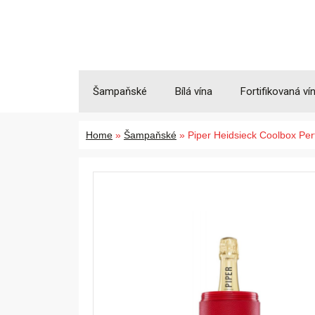
Šampaňské
Bílá vína
Fortifikovaná ví
Home
»
Šampaňské
»
Piper Heidsieck Coolbox Pe