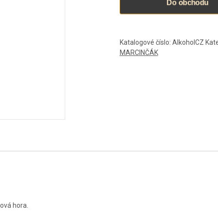
Do obchodu
Katalogové číslo:
AlkoholCZ
Kat
MARCINČÁK
žová hora.